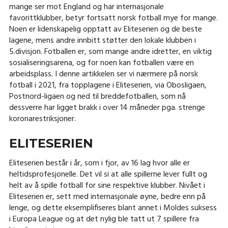
mange ser mot England og har internasjonale
favorittklubber, betyr fortsatt norsk fotball mye for mange.
Noen er lidenskapelig opptatt av Eliteserien og de beste
lagene, mens andre innbitt støtter den lokale klubben i
5.divisjon. Fotballen er, som mange andre idretter, en viktig
sosialiseringsarena, og for noen kan fotballen være en
arbeidsplass. I denne artikkelen ser vi nærmere på norsk
fotball i 2021, fra topplagene i Eliteserien, via Obosligaen,
Postnord-ligaen og ned til breddefotballen, som nå
dessverre har ligget brakk i over 14 måneder pga. strenge
koronarestriksjoner.
ELITESERIEN
Eliteserien består i år, som i fjor, av 16 lag hvor alle er
heltidsprofesjonelle. Det vil si at alle spillerne lever fullt og
helt av å spille fotball for sine respektive klubber. Nivået i
Eliteserien er, sett med internasjonale øyne, bedre enn på
lenge, og dette eksemplifiseres blant annet i Moldes suksess
i Europa League og at det nylig ble tatt ut 7 spillere fra