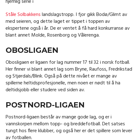
hjemlig serie i
Ståle Solbakkens
landslagstropp. I fjor gikk Bodø/Glimt av
med seieren, og dette laget er tippet i toppen av
ekspertene også i år. De er ventet å få hard konkurranse av
blant annet Molde, Rosenborg og Vålerenga.
OBOSLIGAEN
Obosligaen er ligaen for lag nummer 17 til 32 i norsk fotball.
Her finner vi blant annet lag som Bryne, Raufoss, Fredrikstad
og Stjørdals/Blink. Også på dette nivået er mange av
spillerne heltidsprofesjonelle, men noen er nødt til å ha
deltidsjobb eller studere ved siden av.
POSTNORD-LIGAEN
Postnord-ligaen består av mange gode lag, og er i
vannskorpen mellom topp- og breddefotball. Det satses
tungt hos flere klubber, og også her er det spillere som lever
av fotballen.